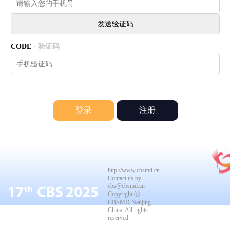
CODE
· 验证码
注册
http://www.cbsmd.cn
Contact us by
cbs@cbsmd.cn
Copyright ⓒ
CBSMD Nanjing
China. All rights
reserved.