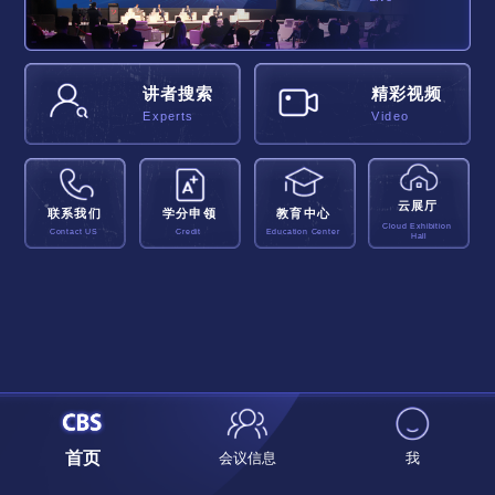
讲者搜索
精彩视频
Experts
Video
云展厅
联系我们
学分申领
教育中心
Cloud Exhibition
Contact US
Credit
Education Center
Hall
首页
会议信息
我